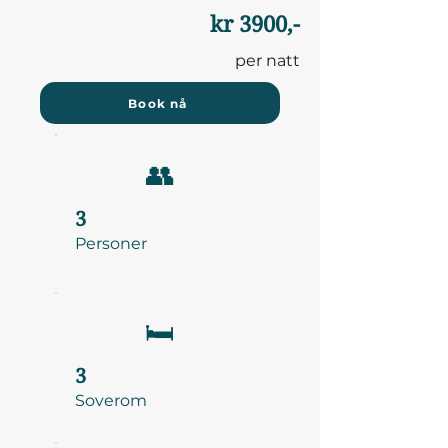
kr 3900,-
per natt
Book nå
👥
3
Personer
🛏️
3
Soverom