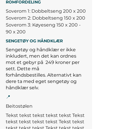
ROMFORDELING
Soverom 1: Dobbeltseng 200 x 200
Soverom 2: Dobbeltseng 150 x 200
Soverom 3: Køyeseng 150 x 200 -
90 x 200
SENGETØY OG HÅNDKLÆR
Sengetøy og håndklær er ikke
inkludert, men det kan ordnes
mot et gebyr på
249 kroner per
sett. Dette må
forhåndsbestilles.
Alternativt kan
dere ta med eget sengetøy og
håndklær selv.
📍
Beitostølen
Tekst tekst tekst tekst tekst Tekst
tekst tekst tekst tekst Tekst tekst
tekst tekst tekst
Tekst tekst tekst