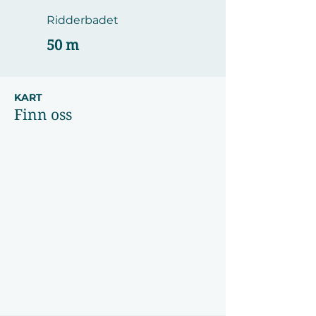
Ridderbadet
50 m
KART
Finn oss