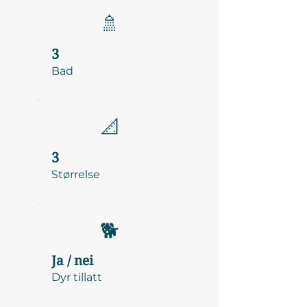
🚿
3
Bad
📐
3
Størrelse
🐕
Ja / nei
Dyr tillatt