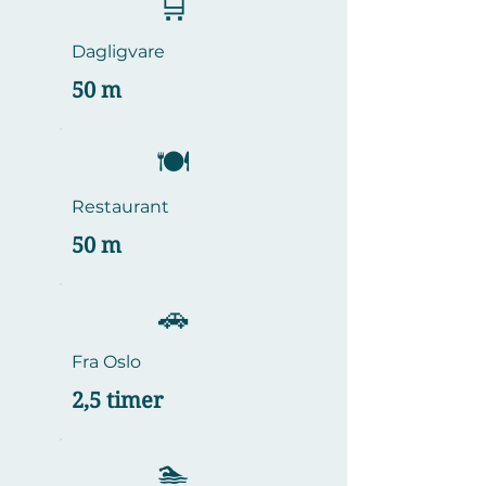
🛒
Dagligvare
50 m
​🍽️
Restaurant
50 m
🚗
Fra Oslo
2,5 timer
🏊