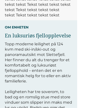
tekst tekst
Tekst tekst tekst tekst
tekst
Tekst tekst tekst tekst
tekst
Tekst tekst tekst tekst
OM ENHETEN
En luksuriøs fjellopplevelse
Topp moderne leilighet på 124
kvm med ski-in/ski-out og
panoramautsikt mot Slettefjell.
Her finner du alt du trenger for et
komfortabelt og luksuriøst
fjellopphold – enten det er en
romantisk helg for to eller en aktiv
familieferie.
Leiligheten har tre soverom, to
bad og en romslig stue med store
vinduer som slipper inn maks med
lys og utsikt. Badstuen gjør det