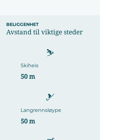
BELIGGENHET
Avstand til viktige steder
⛷️
Skiheis
50 m
🎿
Langrennsløype
50 m