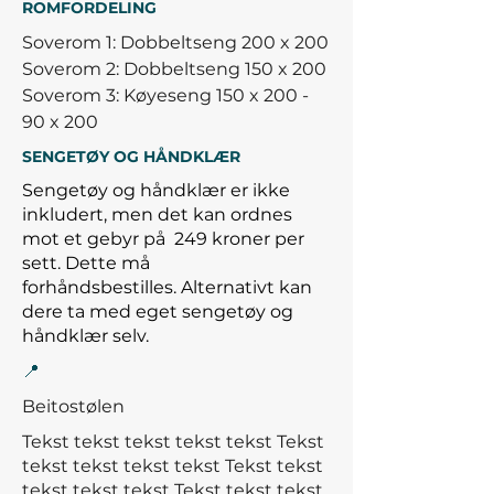
ROMFORDELING
Soverom 1: Dobbeltseng 200 x 200
Soverom 2: Dobbeltseng 150 x 200
Soverom 3: Køyeseng 150 x 200 -
90 x 200
SENGETØY OG HÅNDKLÆR
Sengetøy og håndklær er ikke
inkludert, men det kan ordnes
mot et gebyr på
249 kroner per
sett. Dette må
forhåndsbestilles.
Alternativt kan
dere ta med eget sengetøy og
håndklær selv.
📍
Beitostølen
Tekst tekst tekst tekst tekst Tekst
tekst tekst tekst tekst Tekst tekst
tekst tekst tekst
Tekst tekst tekst