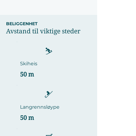
BELIGGENHET
Avstand til viktige steder
⛷️
Skiheis
50 m
🎿
Langrennsløype
50 m