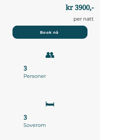
kr 3900,-
per natt
Book nå
👥
3
Personer
🛏️
3
Soverom