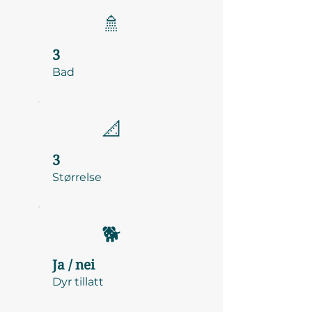
🚿
3
Bad
📐
3
Størrelse
🐕
Ja / nei
Dyr tillatt