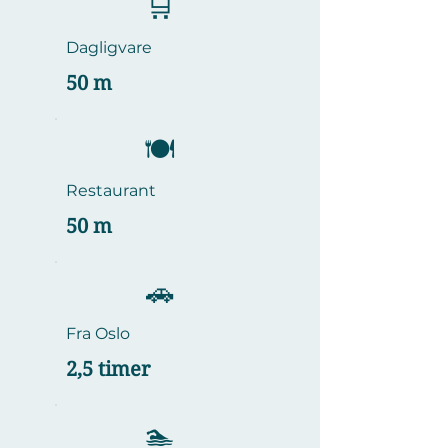
🛒
Dagligvare
50 m
​🍽️
Restaurant
50 m
🚗
Fra Oslo
2,5 timer
🏊