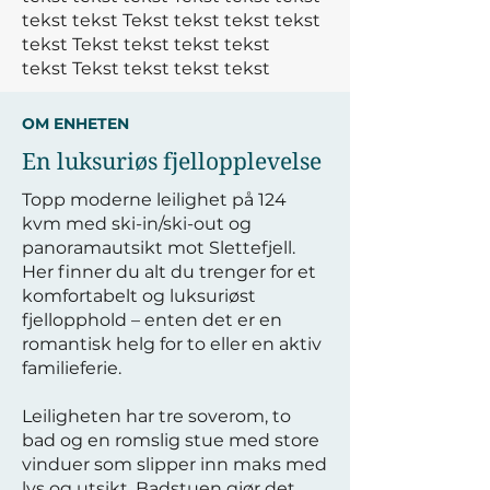
tekst tekst
Tekst tekst tekst tekst
tekst
Tekst tekst tekst tekst
tekst
Tekst tekst tekst tekst
OM ENHETEN
En luksuriøs fjellopplevelse
Topp moderne leilighet på 124
kvm med ski-in/ski-out og
panoramautsikt mot Slettefjell.
Her finner du alt du trenger for et
komfortabelt og luksuriøst
fjellopphold – enten det er en
romantisk helg for to eller en aktiv
familieferie.
Leiligheten har tre soverom, to
bad og en romslig stue med store
vinduer som slipper inn maks med
lys og utsikt. Badstuen gjør det