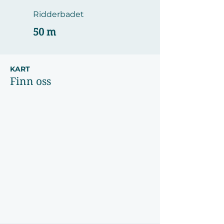
Ridderbadet
50 m
KART
Finn oss