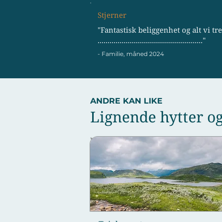
Stjerner
"Fantastisk beliggenhet og alt vi tr
....................................................."
- Familie, måned 2024
ANDRE KAN LIKE
Lignende hytter og