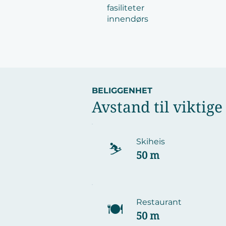
fasiliteter
innendørs
BELIGGENHET
Avstand til viktige
Skiheis
⛷️
50 m
Restaurant
​🍽️
50 m