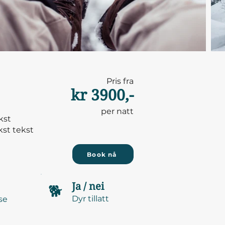
Pris fra
kr 3900,-
per natt
kst
kst tekst
Book nå
Ja / nei
🐕
Dyr tillatt
se