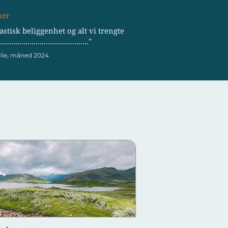
ner
astisk beliggenhet og alt vi trengte
............................................"
ilie, måned 2024