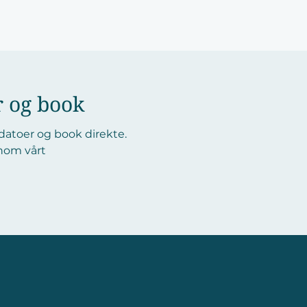
r og book
 datoer og book direkte.
nom vårt