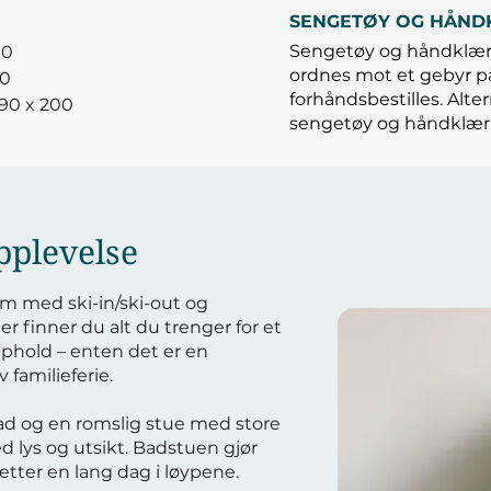
SENGETØY OG HÅND
Sengetøy og håndklær 
00
ordnes mot et gebyr 
00
forhåndsbestilles.
Alte
 90 x 200
sengetøy og håndklær 
pplevelse
m med ski-in/ski-out og
r finner du alt du trenger for et
pphold – enten det er en
 familieferie.
bad og en romslig stue med store
 lys og utsikt. Badstuen gjør
tter en lang dag i løypene.