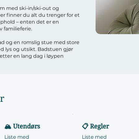
m med ski-in/ski-out og
r finner du alt du trenger for et
pphold – enten det er en
 familieferie.
bad og en romslig stue med store
 lys og utsikt. Badstuen gjør
tter en lang dag i løypen
yr
🏔️ Utendørs
📋 Regler
Liste med
Liste med