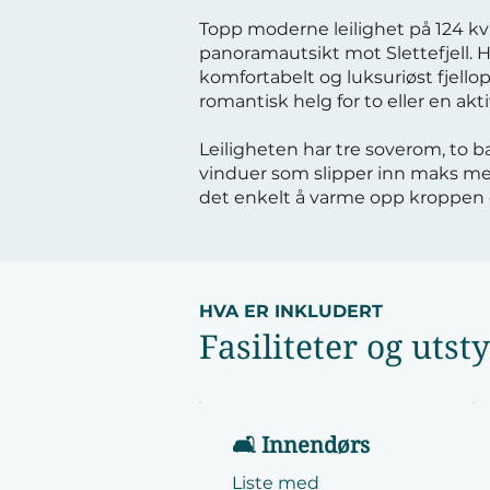
Topp moderne leilighet på 124 kv
panoramautsikt mot Slettefjell. He
komfortabelt og luksuriøst fjello
romantisk helg for to eller en aktiv
Leiligheten har tre soverom, to 
vinduer som slipper inn maks med
det enkelt å varme opp kroppen e
HVA ER INKLUDERT
Fasiliteter og utst
🛋️ Innendørs
Liste med