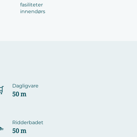
fasiliteter
innendørs
Dagligvare

50 m
Ridderbadet

50 m