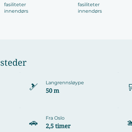
fasiliteter
fasiliteter
innendørs
innendørs
 steder
Langrennsløype
🎿

50 m
Fra Oslo
🚗

2,5 timer