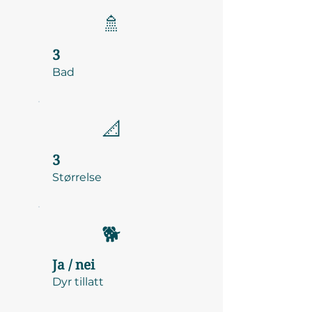
🚿
3
Bad
📐
3
Størrelse
🐕
Ja / nei
Dyr tillatt