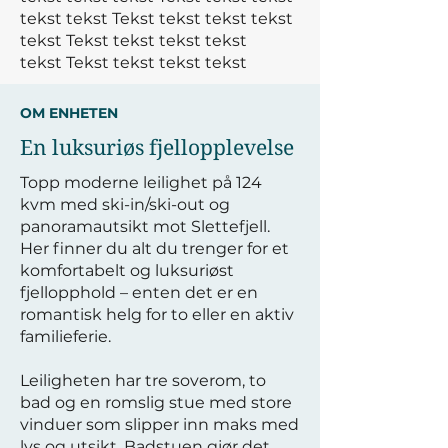
tekst tekst
Tekst tekst tekst tekst
tekst
Tekst tekst tekst tekst
tekst
Tekst tekst tekst tekst
OM ENHETEN
En luksuriøs fjellopplevelse
Topp moderne leilighet på 124
kvm med ski-in/ski-out og
panoramautsikt mot Slettefjell.
Her finner du alt du trenger for et
komfortabelt og luksuriøst
fjellopphold – enten det er en
romantisk helg for to eller en aktiv
familieferie.
Leiligheten har tre soverom, to
bad og en romslig stue med store
vinduer som slipper inn maks med
lys og utsikt. Badstuen gjør det