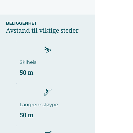
BELIGGENHET
Avstand til viktige steder
⛷️
Skiheis
50 m
🎿
Langrennsløype
50 m