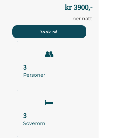
kr 3900,-
per natt
Book nå
👥
3
Personer
🛏️
3
Soverom