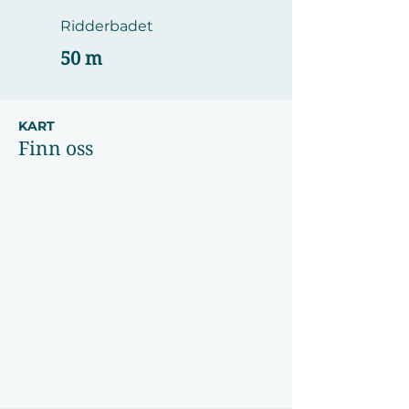
Ridderbadet
50 m
KART
Finn oss