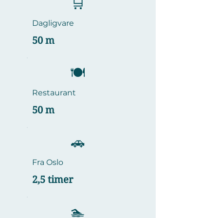
🛒
Dagligvare
50 m
​🍽️
Restaurant
50 m
🚗
Fra Oslo
2,5 timer
🏊