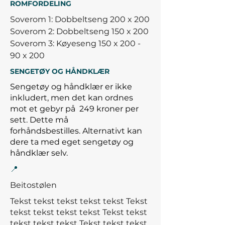
ROMFORDELING
Soverom 1: Dobbeltseng 200 x 200
Soverom 2: Dobbeltseng 150 x 200
Soverom 3: Køyeseng 150 x 200 -
90 x 200
SENGETØY OG HÅNDKLÆR
Sengetøy og håndklær er ikke
inkludert, men det kan ordnes
mot et gebyr på
249 kroner per
sett. Dette må
forhåndsbestilles.
Alternativt kan
dere ta med eget sengetøy og
håndklær selv.
📍
Beitostølen
Tekst tekst tekst tekst tekst Tekst
tekst tekst tekst tekst Tekst tekst
tekst tekst tekst
Tekst tekst tekst