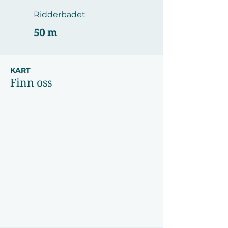
Ridderbadet
50 m
KART
Finn oss