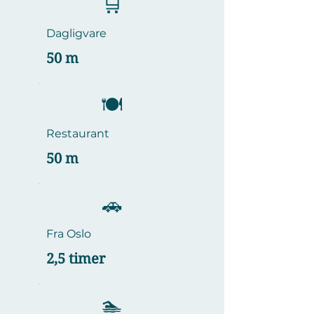
🛒
Dagligvare
50 m
​🍽️
Restaurant
50 m
🚗
Fra Oslo
2,5 timer
🏊