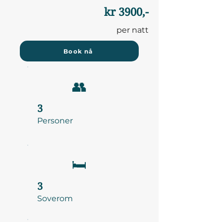
kr 3900,-
per natt
Book nå
👥
3
Personer
🛏️
3
Soverom