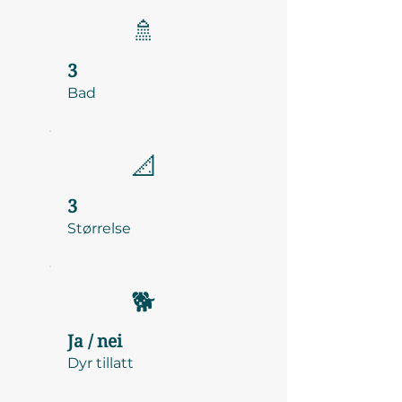
🚿
3
Bad
📐
3
Størrelse
🐕
Ja / nei
Dyr tillatt