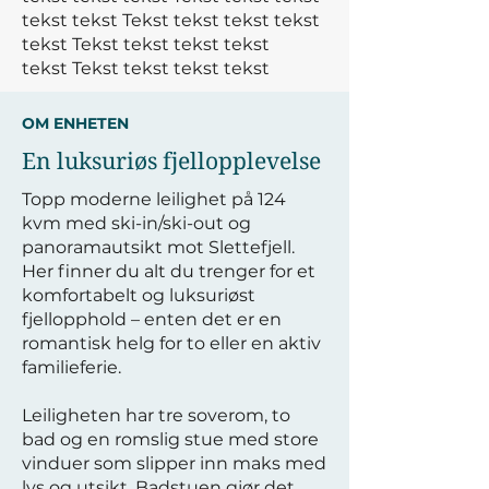
tekst tekst
Tekst tekst tekst tekst
tekst
Tekst tekst tekst tekst
tekst
Tekst tekst tekst tekst
OM ENHETEN
En luksuriøs fjellopplevelse
Topp moderne leilighet på 124
kvm med ski-in/ski-out og
panoramautsikt mot Slettefjell.
Her finner du alt du trenger for et
komfortabelt og luksuriøst
fjellopphold – enten det er en
romantisk helg for to eller en aktiv
familieferie.
Leiligheten har tre soverom, to
bad og en romslig stue med store
vinduer som slipper inn maks med
lys og utsikt. Badstuen gjør det