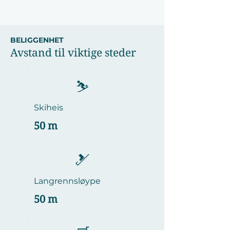
BELIGGENHET
Avstand til viktige steder
⛷️
Skiheis
50 m
🎿
Langrennsløype
50 m