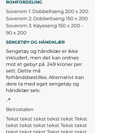
ROMFORDELING
Soverom 1: Dobbeltseng 200 x 200
Soverom 2: Dobbeltseng 150 x 200
Soverom 3: Køyeseng 150 x 200 -
90 x 200
SENGETØY OG HÅNDKLÆR
Sengetøy og håndklær er ikke
inkludert, men det kan ordnes
mot et gebyr på
249 kroner per
sett. Dette må
forhåndsbestilles.
Alternativt kan
dere ta med eget sengetøy og
håndklær selv.
📍
Beitostølen
Tekst tekst tekst tekst tekst Tekst
tekst tekst tekst tekst Tekst tekst
tekst tekst tekst
Tekst tekst tekst