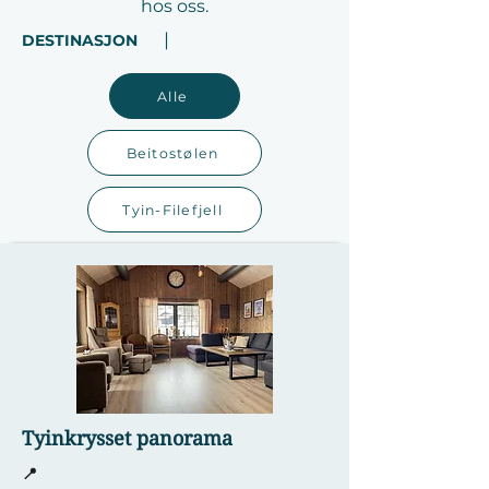
hos oss.
|
DESTINASJON
Alle
Beitostølen
Tyin-Filefjell
Tyinkrysset panorama
📍