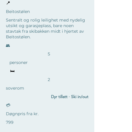
📍
Beitostølen
Sentralt og rolig leilighet med nydelig
utsikt og garasjeplass, bare noen
stavtak fra skibakken midt i hjertet av
Beitostølen.
​👥
5
personer
🛏️
2
soverom
Dyr tillatt · Ski in/out
💳
Døgnpris fra kr.
799