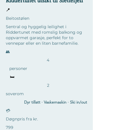
Riddertunet utsikt til Slettefjell
📍
Beitostølen
Sentral og hyggelig leilighet i
Riddertunet med romslig balkong og
oppvarmet garasje, perfekt for to
vennepar eller en liten barnefamilie.
​👥
4
personer
🛏️
2
soverom
Dyr tillatt · Vaskemaskin · Ski in/out
💳
Døgnpris fra kr.
799