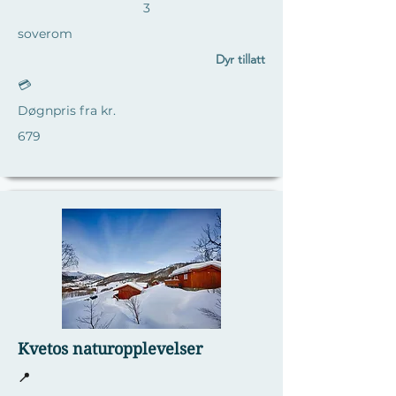
3
soverom
Dyr tillatt
💳
Døgnpris fra kr.
679
Kvetos naturopplevelser
📍