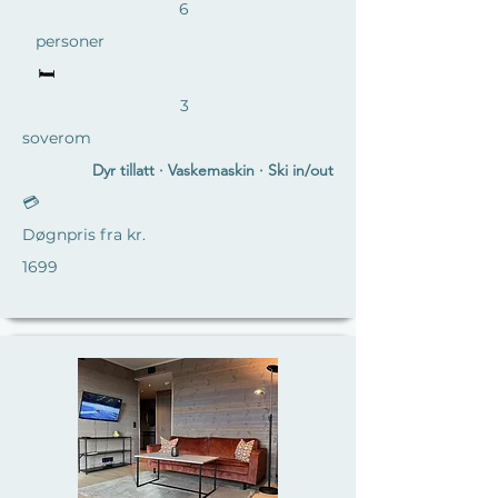
6
personer
🛏️
3
soverom
Dyr tillatt · Vaskemaskin · Ski in/out
💳
Døgnpris fra kr.
1699