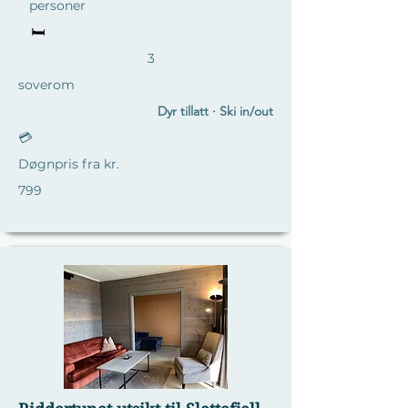
personer
🛏️
3
soverom
Dyr tillatt · Ski in/out
💳
Døgnpris fra kr.
799