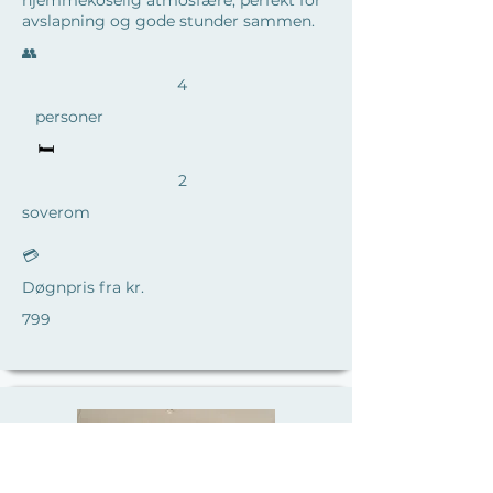
hjemmekoselig atmosfære, perfekt for
avslapning og gode stunder sammen.
​👥
4
personer
🛏️
2
soverom
💳
Døgnpris fra kr.
799