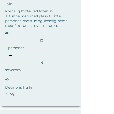
Tyin
Romslig hytte ved foten av
Jotunheimen med plass til åtte
personer, badstue og koselig hems
med flott utsikt over naturen.
​👥
10
personer
🛏️
4
soverom
💳
Døgnpris fra kr.
4499