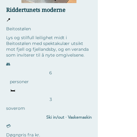
Riddertunets moderne
📍
Beitostølen
Lys og stilfull leilighet midt i
Beitostølen med spektakulær utsikt
mot fjell og fjellandsby, og en veranda
som inviterer til å nyte omgivelsene.
​👥
6
personer
🛏️
3
soverom
Ski in/out · Vaskemaskin
💳
Døgnpris fra kr.