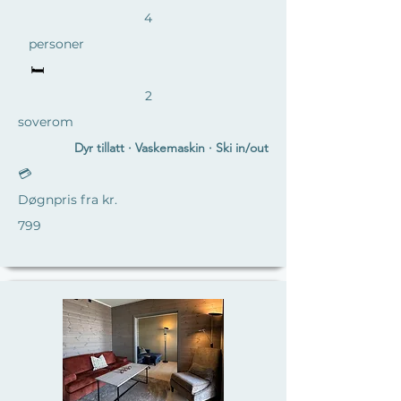
4
personer
🛏️
2
soverom
Dyr tillatt · Vaskemaskin · Ski in/out
💳
Døgnpris fra kr.
799