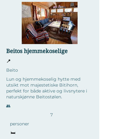
Beitos hjemmekoselige
📍
Beito
Lun og hjemmekoselig hytte med
utsikt mot majestetiske Bitihorn,
perfekt for både aktive og livsnytere i
naturskjønne Beitostølen.
​👥
7
personer
🛏️