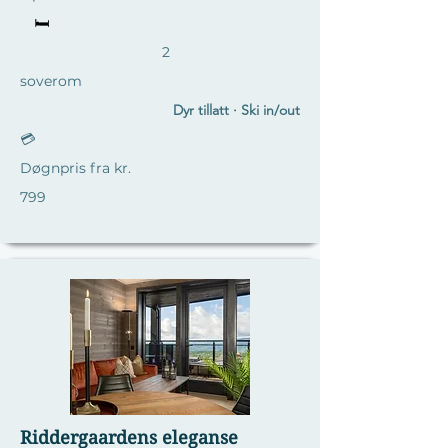
🛏️
2
soverom
Dyr tillatt · Ski in/out
💳
Døgnpris fra kr.
799
Riddergaardens eleganse