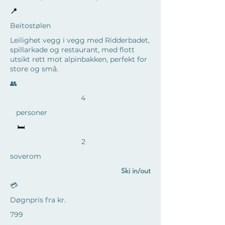
📍
Beitostølen
Leilighet vegg i vegg med Ridderbadet,
spillarkade og restaurant, med flott
utsikt rett mot alpinbakken, perfekt for
store og små.
​👥
4
personer
🛏️
2
soverom
Ski in/out
💳
Døgnpris fra kr.
799