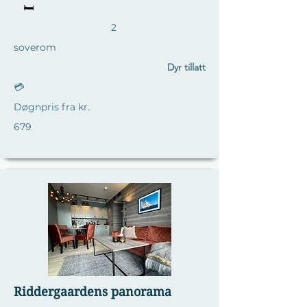
🛏️
2
soverom
Dyr tillatt
💳
Døgnpris fra kr.
679
Riddergaardens panorama