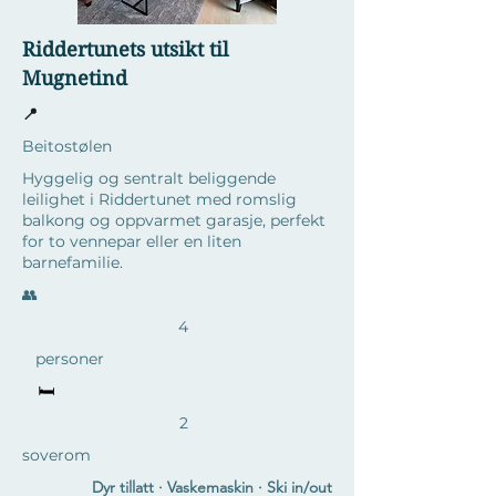
Riddertunets utsikt til
Mugnetind
📍
Beitostølen
Hyggelig og sentralt beliggende
leilighet i Riddertunet med romslig
balkong og oppvarmet garasje, perfekt
for to vennepar eller en liten
barnefamilie.
​👥
4
personer
🛏️
2
soverom
Dyr tillatt · Vaskemaskin · Ski in/out