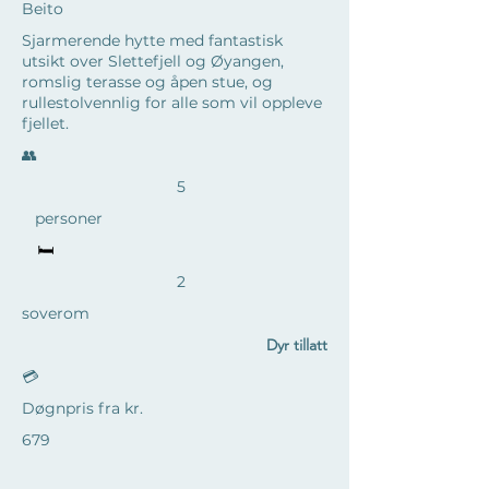
Beito
Sjarmerende hytte med fantastisk
utsikt over Slettefjell og Øyangen,
romslig terasse og åpen stue, og
rullestolvennlig for alle som vil oppleve
fjellet.
​👥
5
personer
🛏️
2
soverom
Dyr tillatt
💳
Døgnpris fra kr.
679