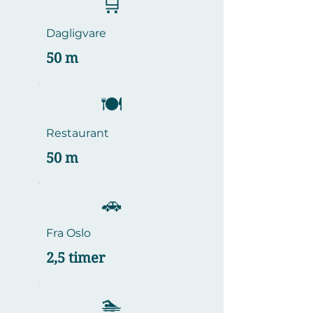
🛒
Dagligvare
50 m
​🍽️
Restaurant
50 m
🚗
Fra Oslo
2,5 timer
🏊