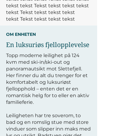
tekst tekst
Tekst tekst tekst tekst
tekst
Tekst tekst tekst tekst
tekst
Tekst tekst tekst tekst
OM ENHETEN
En luksuriøs fjellopplevelse
Topp moderne leilighet på 124
kvm med ski-in/ski-out og
panoramautsikt mot Slettefjell.
Her finner du alt du trenger for et
komfortabelt og luksuriøst
fjellopphold – enten det er en
romantisk helg for to eller en aktiv
familieferie.
Leiligheten har tre soverom, to
bad og en romslig stue med store
vinduer som slipper inn maks med
lys og utsikt. Badstuen gjør det