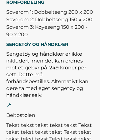
ROMFORDELING
Soverom 1: Dobbeltseng 200 x 200
Soverom 2: Dobbeltseng 150 x 200
Soverom 3: Køyeseng 150 x 200 -
90 x 200
SENGETØY OG HÅNDKLÆR
Sengetøy og håndklær er ikke
inkludert, men det kan ordnes
mot et gebyr på
249 kroner per
sett. Dette må
forhåndsbestilles.
Alternativt kan
dere ta med eget sengetøy og
håndklær selv.
📍
Beitostølen
Tekst tekst tekst tekst tekst Tekst
tekst tekst tekst tekst Tekst tekst
tekst tekst tekst
Tekst tekst tekst