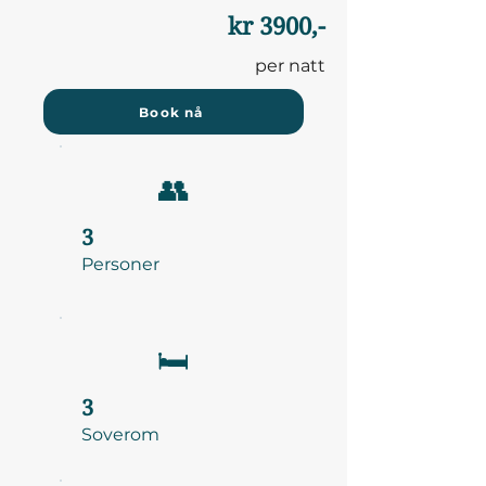
kr 3900,-
per natt
Book nå
👥
3
Personer
🛏️
3
Soverom