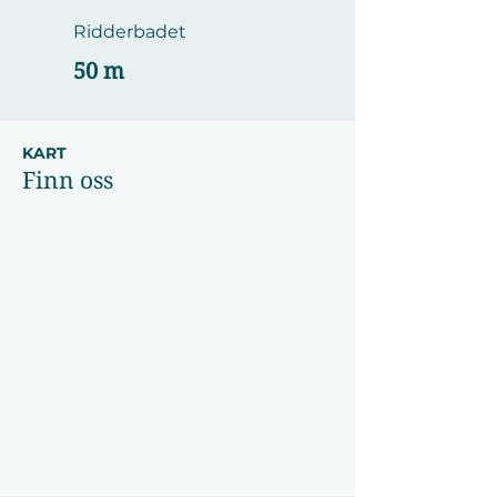
Ridderbadet
50 m
KART
Finn oss