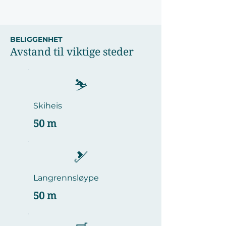
BELIGGENHET
Avstand til viktige steder
⛷️
Skiheis
50 m
🎿
Langrennsløype
50 m