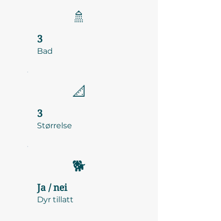
🚿
3
Bad
📐
3
Størrelse
🐕
Ja / nei
Dyr tillatt