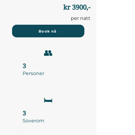
kr 3900,-
per natt
Book nå
👥
3
Personer
🛏️
3
Soverom