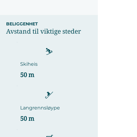
BELIGGENHET
Avstand til viktige steder
⛷️
Skiheis
50 m
🎿
Langrennsløype
50 m