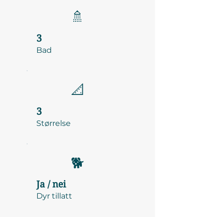
🚿
3
Bad
📐
3
Størrelse
🐕
Ja / nei
Dyr tillatt