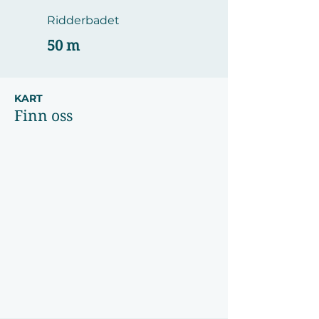
Ridderbadet
50 m
KART
Finn oss