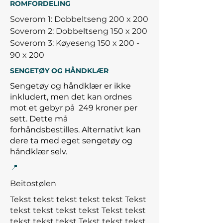
ROMFORDELING
Soverom 1: Dobbeltseng 200 x 200
Soverom 2: Dobbeltseng 150 x 200
Soverom 3: Køyeseng 150 x 200 -
90 x 200
SENGETØY OG HÅNDKLÆR
Sengetøy og håndklær er ikke
inkludert, men det kan ordnes
mot et gebyr på
249 kroner per
sett. Dette må
forhåndsbestilles.
Alternativt kan
dere ta med eget sengetøy og
håndklær selv.
📍
Beitostølen
Tekst tekst tekst tekst tekst Tekst
tekst tekst tekst tekst Tekst tekst
tekst tekst tekst
Tekst tekst tekst