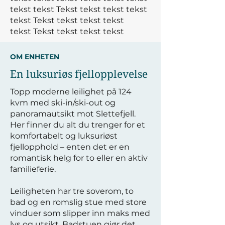
tekst tekst
Tekst tekst tekst tekst
tekst
Tekst tekst tekst tekst
tekst
Tekst tekst tekst tekst
OM ENHETEN
En luksuriøs fjellopplevelse
Topp moderne leilighet på 124
kvm med ski-in/ski-out og
panoramautsikt mot Slettefjell.
Her finner du alt du trenger for et
komfortabelt og luksuriøst
fjellopphold – enten det er en
romantisk helg for to eller en aktiv
familieferie.
Leiligheten har tre soverom, to
bad og en romslig stue med store
vinduer som slipper inn maks med
lys og utsikt. Badstuen gjør det