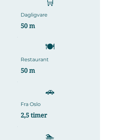
🛒
Dagligvare
50 m
​🍽️
Restaurant
50 m
🚗
Fra Oslo
2,5 timer
🏊