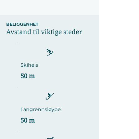
BELIGGENHET
Avstand til viktige steder
⛷️
Skiheis
50 m
🎿
Langrennsløype
50 m