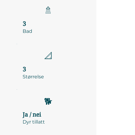
🚿
3
Bad
📐
3
Størrelse
🐕
Ja / nei
Dyr tillatt