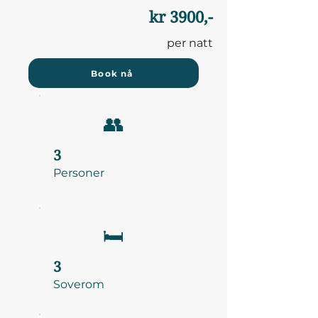
kr 3900,-
per natt
Book nå
👥
3
Personer
🛏️
3
Soverom