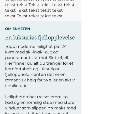
tekst tekst
Tekst tekst tekst tekst
tekst
Tekst tekst tekst tekst
tekst
Tekst tekst tekst tekst
OM ENHETEN
En luksuriøs fjellopplevelse
Topp moderne leilighet på 124
kvm med ski-in/ski-out og
panoramautsikt mot Slettefjell.
Her finner du alt du trenger for et
komfortabelt og luksuriøst
fjellopphold – enten det er en
romantisk helg for to eller en aktiv
familieferie.
Leiligheten har tre soverom, to
bad og en romslig stue med store
vinduer som slipper inn maks med
lys og utsikt. Badstuen gjør det