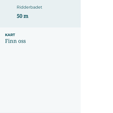
Ridderbadet
50 m
KART
Finn oss