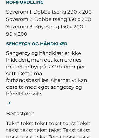
ROMFORDELING
Soverom 1: Dobbeltseng 200 x 200
Soverom 2: Dobbeltseng 150 x 200
Soverom 3: Køyeseng 150 x 200 -
90 x 200
SENGETØY OG HÅNDKLÆR
Sengetøy og håndklær er ikke
inkludert, men det kan ordnes
mot et gebyr på
249 kroner per
sett. Dette må
forhåndsbestilles.
Alternativt kan
dere ta med eget sengetøy og
håndklær selv.
📍
Beitostølen
Tekst tekst tekst tekst tekst Tekst
tekst tekst tekst tekst Tekst tekst
tekst tekst tekst
Tekst tekst tekst