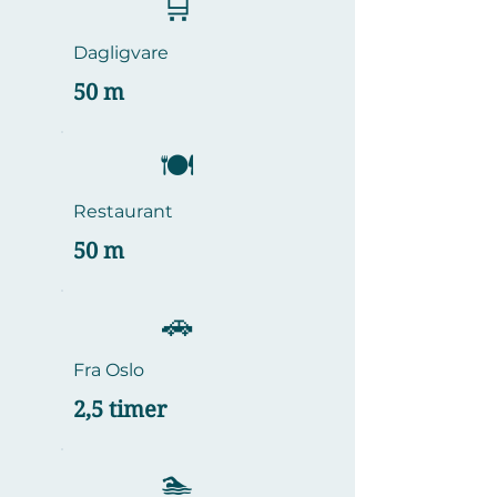
🛒
Dagligvare
50 m
​🍽️
Restaurant
50 m
🚗
Fra Oslo
2,5 timer
🏊