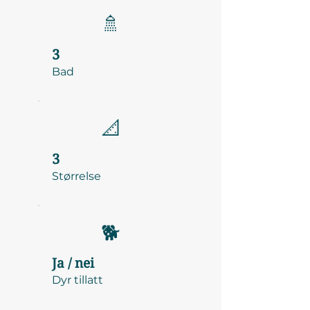
🚿
3
Bad
📐
3
Størrelse
🐕
Ja / nei
Dyr tillatt