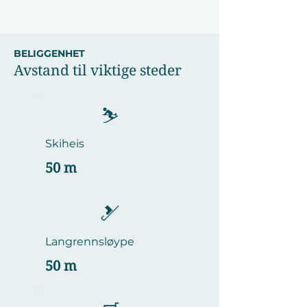
BELIGGENHET
Avstand til viktige steder
⛷️
Skiheis
50 m
🎿
Langrennsløype
50 m