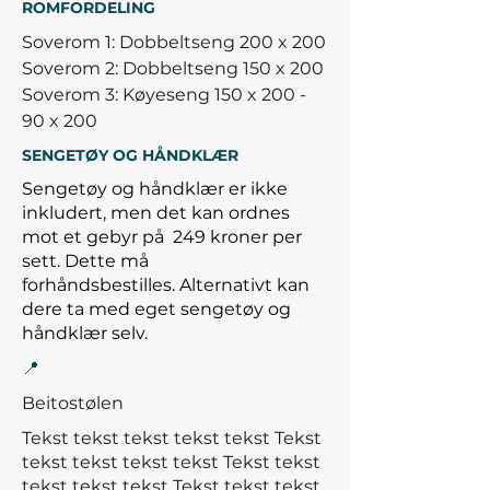
ROMFORDELING
Soverom 1: Dobbeltseng 200 x 200
Soverom 2: Dobbeltseng 150 x 200
Soverom 3: Køyeseng 150 x 200 -
90 x 200
SENGETØY OG HÅNDKLÆR
Sengetøy og håndklær er ikke
inkludert, men det kan ordnes
mot et gebyr på
249 kroner per
sett. Dette må
forhåndsbestilles.
Alternativt kan
dere ta med eget sengetøy og
håndklær selv.
📍
Beitostølen
Tekst tekst tekst tekst tekst Tekst
tekst tekst tekst tekst Tekst tekst
tekst tekst tekst
Tekst tekst tekst