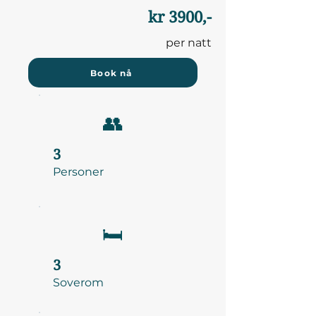
kr 3900,-
per natt
Book nå
👥
3
Personer
🛏️
3
Soverom