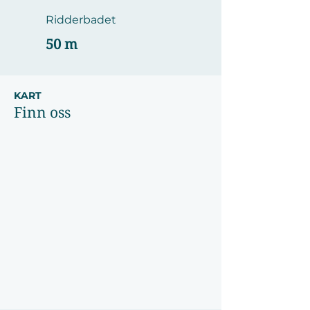
Ridderbadet
50 m
KART
Finn oss