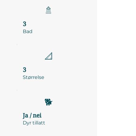
🚿
3
Bad
📐
3
Størrelse
🐕
Ja / nei
Dyr tillatt