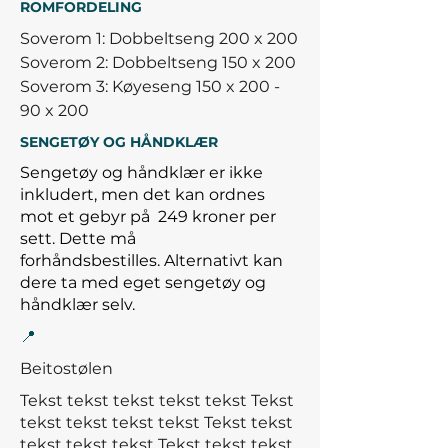
ROMFORDELING
Soverom 1: Dobbeltseng 200 x 200
Soverom 2: Dobbeltseng 150 x 200
Soverom 3: Køyeseng 150 x 200 -
90 x 200
SENGETØY OG HÅNDKLÆR
Sengetøy og håndklær er ikke
inkludert, men det kan ordnes
mot et gebyr på
249 kroner per
sett. Dette må
forhåndsbestilles.
Alternativt kan
dere ta med eget sengetøy og
håndklær selv.
📍
Beitostølen
Tekst tekst tekst tekst tekst Tekst
tekst tekst tekst tekst Tekst tekst
tekst tekst tekst
Tekst tekst tekst