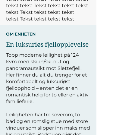
tekst tekst
Tekst tekst tekst tekst
tekst
Tekst tekst tekst tekst
tekst
Tekst tekst tekst tekst
OM ENHETEN
En luksuriøs fjellopplevelse
Topp moderne leilighet på 124
kvm med ski-in/ski-out og
panoramautsikt mot Slettefjell.
Her finner du alt du trenger for et
komfortabelt og luksuriøst
fjellopphold – enten det er en
romantisk helg for to eller en aktiv
familieferie.
Leiligheten har tre soverom, to
bad og en romslig stue med store
vinduer som slipper inn maks med
lys og utsikt. Badstuen gjør det