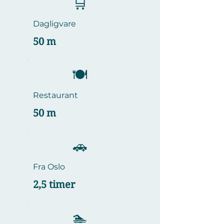
🛒
Dagligvare
50 m
​🍽️
Restaurant
50 m
🚗
Fra Oslo
2,5 timer
🏊