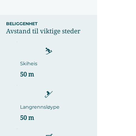
BELIGGENHET
Avstand til viktige steder
⛷️
Skiheis
50 m
🎿
Langrennsløype
50 m